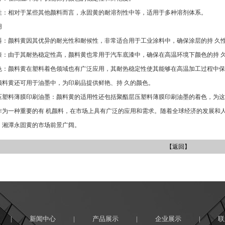
性：相对于某些其他颜料而言，永固黄的耐溶剂性中等，适用于多种溶剂体系。
用
料：颜料黄因其优异的耐光性和耐候性，非常适合用于工业涂料中，确保涂层的持 久
漆：由于其耐热稳定性高，颜料黄也常用于汽车底漆中，确保在高温环境下颜色的持 
色：颜料黄在塑料着色领域也有广泛应用，其耐热稳定性使其能够在高温加工过程中保
颜料黄还可用于油墨中，为印刷品提供鲜艳、持 久的颜色。
压塑料薄膜印刷油墨：颜料黄的适用性还包括聚酯层压塑料薄膜印刷油墨的着色，为这
作为一种重要的有 机颜料，在市场上具有广泛的应用和需求。随着全球经济的发展和
，湘潭永固黄的市场前景广阔。
【返回】
|
新闻中心
|
产品展示
|
企业展示
|
联