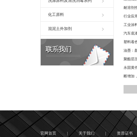
洗涤原料及清洗消毒系列
耐溶剂
化工原料
行业应
工业涂
混泥土外加剂
汽车底
塑料着
油墨：
聚酯层
永固黄
断增加
官网首页
|
关于我们
|
资质证书